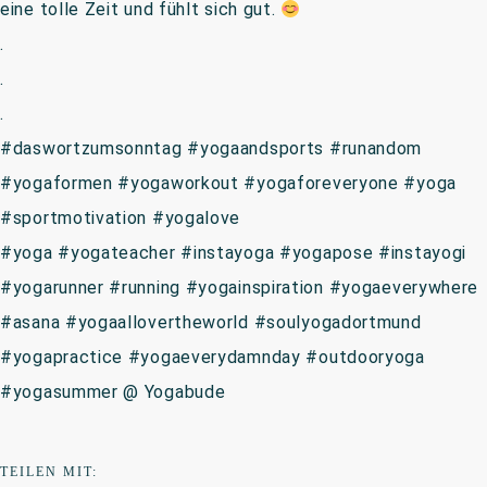
eine tolle Zeit und fühlt sich gut.
.
.
.
#daswortzumsonntag #yogaandsports #runandom
#yogaformen #yogaworkout #yogaforeveryone #yoga
#sportmotivation #yogalove
#yoga #yogateacher #instayoga #yogapose #instayogi
#yogarunner #running #yogainspiration #yogaeverywhere
#asana #yogaallovertheworld #soulyogadortmund
#yogapractice #yogaeverydamnday #outdooryoga
#yogasummer @ Yogabude
TEILEN MIT: