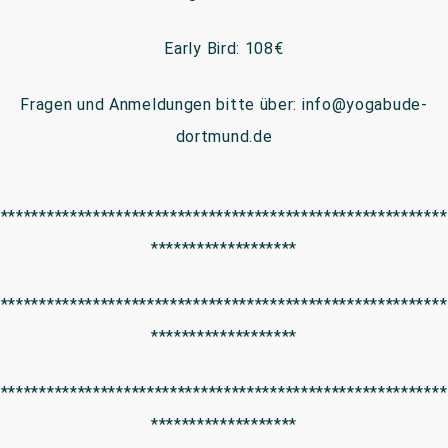
Early Bird: 108€
Fragen und Anmeldungen bitte über: info@yogabude-
dortmund.de
**********************************************************
*******************
**********************************************************
*******************
**********************************************************
*******************