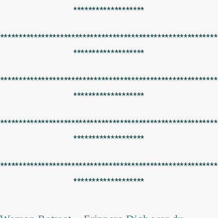
*******************
**********************************************************
*******************
**********************************************************
*******************
**********************************************************
*******************
**********************************************************
*******************