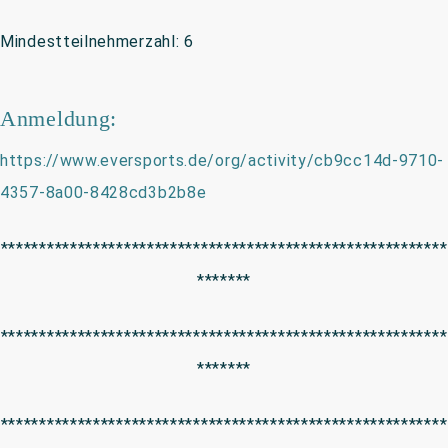
Mindestteilnehmerzahl: 6
Anmeldung:
https://www.eversports.de/org/activity/cb9cc14d-9710-
4357-8a00-8428cd3b2b8e
**********************************************************
*******
**********************************************************
*******
**********************************************************