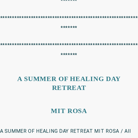
*******
**********************************************************
*******
**********************************************************
*******
A SUMMER OF HEALING DAY
RETREAT
MIT ROSA
A SUMMER OF HEALING DAY RETREAT MIT ROSA / All