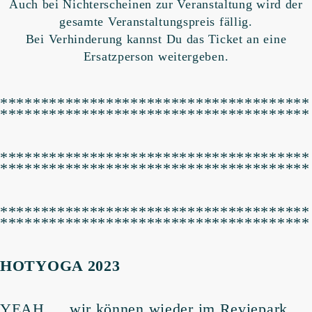
Auch bei Nichterscheinen zur Veranstaltung wird der
gesamte Veranstaltungspreis fällig.
Bei Verhinderung kannst Du das Ticket an eine
Ersatzperson weitergeben.
**************************************
**************************************
**************************************
**************************************
**************************************
**************************************
HOTYOGA 2023
YEAH … wir können wieder im Reviepark