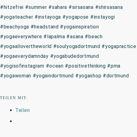
#hitzefrei #summer #sahara #sirsasana #shirsasana
#yogateacher #instayoga #yogapose #instayogi
#beachyoga #headstand #yogainspiration
#yogaeverywhere #lapalma #asana #beach
#yogaallovertheworld #soulyogadortmund #yogapractice
#yogaeverydamnday #yogabudedortmund
#yogisofinstagram #ocean #positivethinking #pma
#yogawoman #yogaindortmund #yogashop #dortmund
TEILEN MIT:
Teilen