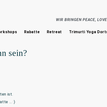
WIR BRINGEN PEACE, LOV
rkshops
Rabatte
Retreat
Trimurti Yoga Dor
nn sein?
en ist.
tte … :)