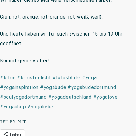
Grün, rot, orange, rot-orange, rot-weiß, weiß.
Und heute haben wir für euch zwischen 15 bis 19 Uhr
geöffnet.
Kommt gerne vorbei!
#lotus
#lotusteelicht
#lotusblüte
#yoga
#yogainspiration
#yogabude
#yogabudedortmund
#soulyogadortmund
#yogadeutschland
#yogalove
#yogashop
#yogaliebe
TEILEN MIT:
Teilen