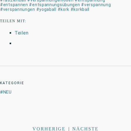
#faszienball
#verspannungenlösen
#entspannung
#entspannen
#entspannungsübungen
#verspannung
#verspannungen
#yogaball
#kork
#korkball
TEILEN MIT:
Teilen
KATEGORIE
NEU
VORHERIGE
|
NÄCHSTE