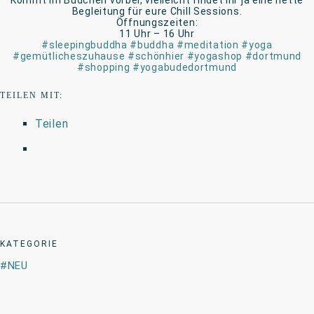
Kommt im Büdchen vorbei, vielleicht findet ihr ja eine nette
Begleitung für eure Chill Sessions.
Öffnungszeiten:
11 Uhr – 16 Uhr
#sleepingbuddha
#buddha
#meditation
#yoga
#gemütlicheszuhause
#schönhier
#yogashop
#dortmund
#shopping
#yogabudedortmund
TEILEN MIT:
Teilen
KATEGORIE
NEU