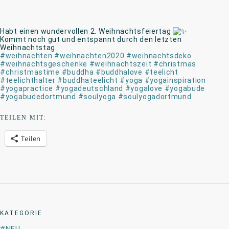
Habt einen wundervollen 2. Weihnachtsfeiertag
Kommt noch gut und entspannt durch den letzten
Weihnachtstag.
#weihnachten
#weihnachten2020
#weihnachtsdeko
#weihnachtsgeschenke
#weihnachtszeit
#christmas
#christmastime
#buddha
#buddhalove
#teelicht
#teelichthalter
#buddhateelicht
#yoga
#yogainspiration
#yogapractice
#yogadeutschland
#yogalove
#yogabude
#yogabudedortmund
#soulyoga
#soulyogadortmund
TEILEN MIT:
Teilen
KATEGORIE
NEU