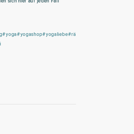
n sich hier auf jeden Fall
g
#yoga
#yogashop
#yogaliebe
#rä
i