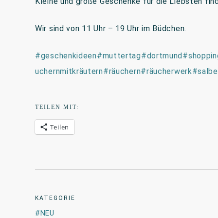
Kleine und große Geschenke für die Liebsten finde
Wir sind von 11 Uhr – 19 Uhr im Büdchen.
#geschenkideen
#muttertag
#dortmund
#shoppin
uchernmitkräutern
#räuchern
#räucherwerk
#salbe
TEILEN MIT:
Teilen
KATEGORIE
NEU