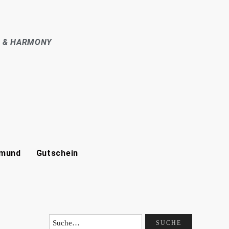
E & HARMONY
tmund
Gutschein