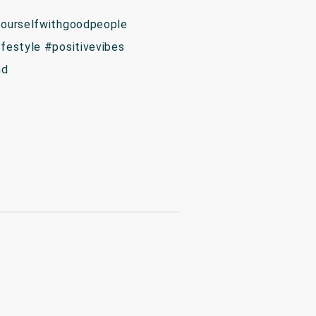
ourselfwithgoodpeople
estyle #positivevibes
nd