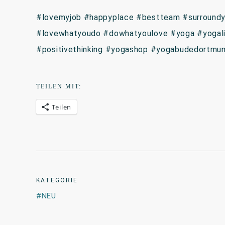
#lovemyjob #happyplace #bestteam #surroundy
#lovewhatyoudo #dowhatyoulove #yoga #yogalif
#positivethinking #yogashop #yogabudedortmu
TEILEN MIT:
Teilen
KATEGORIE
NEU