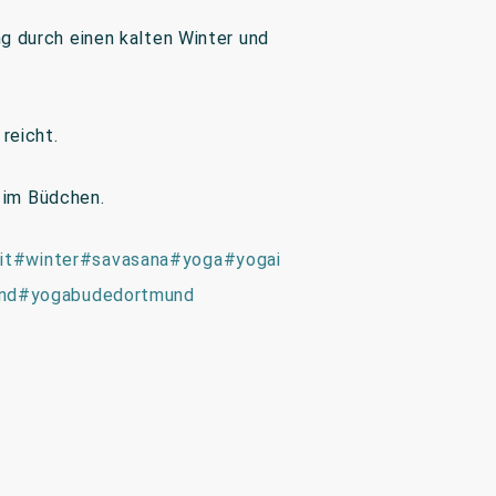
g durch einen kalten Winter und
reicht.
r im Büdchen.
it
#winter
#savasana
#yoga
#yogai
nd
#yogabudedortmund