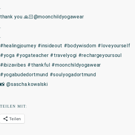
.
thank you 🙏🏻@moonchildyogawear
.
.
#healingjourney #insideout #bodywisdom #loveyourself
#yoga #yogateacher #travelyogi #rechargeyoursoul
#ibizavibes #thankful #moonchildyogawear
#yogabudedortmund #soulyogadortmund
📸 @sascha.kowalski
TEILEN MIT:
Teilen