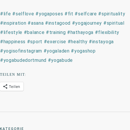
#
life
#
selflove
#
yogaposes
#
fit
#
selfcare
#
spirituality
#
inspiration
#
asana
#
instagood
#
yogajourney
#
spiritual
#
lifestyle
#
balance
#
training
#
hathayoga
#
flexibility
#
happiness
#
sport
#
exercise
#
healthy
#
instayoga
#
yogisofinstagram
#
yogaladen
#
yogashop
#
yogabudedortmund
#
yogabude
TEILEN MIT:
Teilen
KATEGORIE