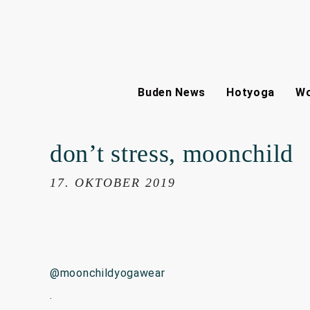
Buden News
Hotyoga
Wo
don’t stress, moonchild
17. OKTOBER 2019
@moonchildyogawear
.