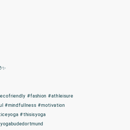
🌙✨
cofriendly #fashion #athleisure
ul #mindfullness #motivation
iceyoga #thisisyoga
#yogabudedortmund ⁠