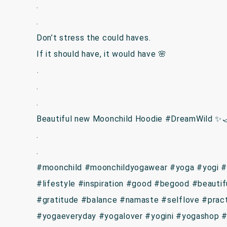
.
.
Don’t stress the could haves. ⁣
If it should have, it would have 🌸⁣
⁣.
.
.
Beautiful new Moonchild Hoodie #DreamWild ✨
.
.
#moonchild #moonchildyogawear #yoga #yogi #e
#lifestyle #inspiration #good #begood #beautif
#gratitude #balance #namaste #selflove #pract
#yogaeveryday #yogalover #yogini #yogashop 