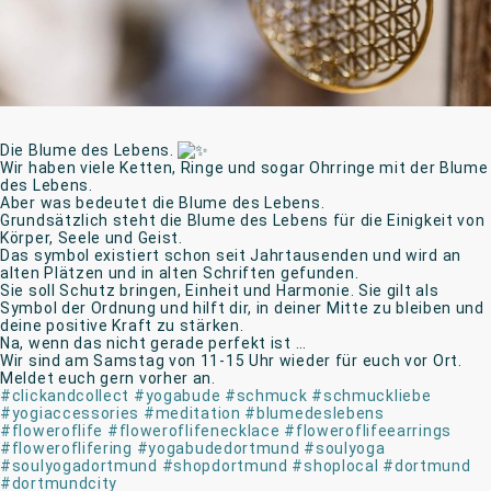
Die Blume des Lebens.
Wir haben viele Ketten, Ringe und sogar Ohrringe mit der Blume
des Lebens.
Aber was bedeutet die Blume des Lebens.
Grundsätzlich steht die Blume des Lebens für die Einigkeit von
Körper, Seele und Geist.
Das symbol existiert schon seit Jahrtausenden und wird an
alten Plätzen und in alten Schriften gefunden.
Sie soll Schutz bringen, Einheit und Harmonie. Sie gilt als
Symbol der Ordnung und hilft dir, in deiner Mitte zu bleiben und
deine positive Kraft zu stärken.
Na, wenn das nicht gerade perfekt ist …
Wir sind am Samstag von 11-15 Uhr wieder für euch vor Ort.
Meldet euch gern vorher an.
#clickandcollect
#yogabude
#schmuck
#schmuckliebe
#yogiaccessories
#meditation
#blumedeslebens
#floweroflife
#floweroflifenecklace
#floweroflifeearrings
#floweroflifering
#yogabudedortmund
#soulyoga
#soulyogadortmund
#shopdortmund
#shoplocal
#dortmund
#dortmundcity