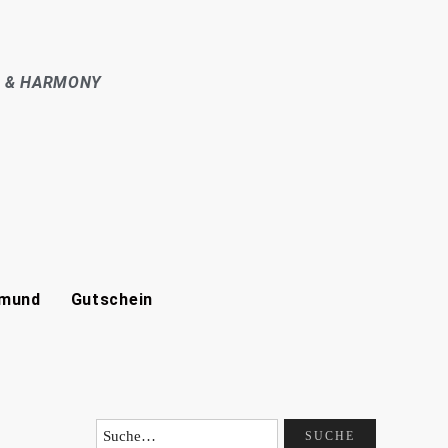
E & HARMONY
tmund
Gutschein