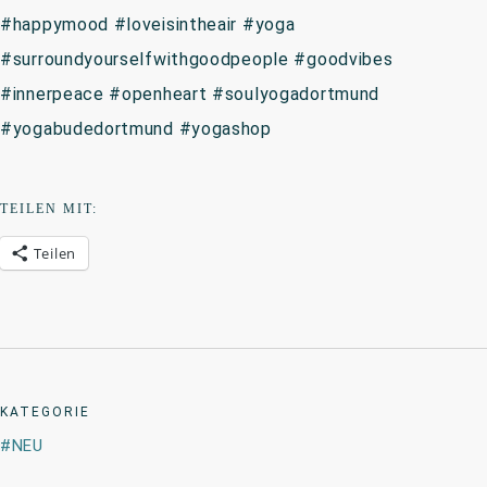
#happymood #loveisintheair #yoga
#surroundyourselfwithgoodpeople #goodvibes
#innerpeace #openheart #soulyogadortmund
#yogabudedortmund #yogashop
TEILEN MIT:
Teilen
KATEGORIE
NEU