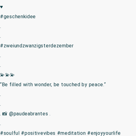
♥️
#geschenkidee
.
.
#zweiundzwanzigsterdezember
.
.
💫💫💫
“Be filled with wonder, be touched by peace.“
.
.
. 📸 @paudeabrantes .
.
#soulful #positivevibes #meditation #enjoyyourlife