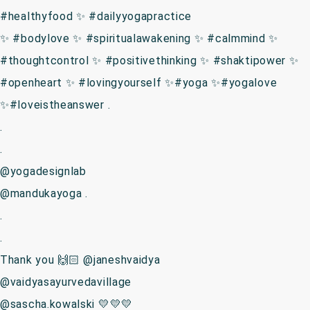
#healthyfood ✨ #dailyyogapractice
✨ #bodylove ✨ #spiritualawakening ✨ #calmmind ✨
#thoughtcontrol ✨ #positivethinking ✨ #shaktipower ✨
#openheart ✨ #lovingyourself ✨#yoga ✨#yogalove
✨#loveistheanswer .
.
.
@yogadesignlab
@mandukayoga .
.
.
Thank you 🙌🏻 @janeshvaidya
@vaidyasayurvedavillage
@sascha.kowalski 💛💛💛