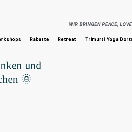
WIR BRINGEN PEACE, LOV
rkshops
Rabatte
Retreat
Trimurti Yoga Dor
anken und
chen 🌞