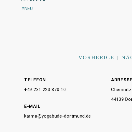
NEU
VORHERIGE
|
NÄ
TELEFON
ADRESS
+49 231 223 870 10
Chemnitz
44139 Do
E-MAIL
karma@yogabude-dortmund.de